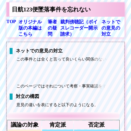
日
航
1
2
3
便
墜
落
事
件
を
忘
れ
な
い
TOP
オリジナル
筆者
裁判傍聴記（ボイ
ネットで
版の本編は
の疑
スレコーダー開示
の意見の
こちら
問
請求）
対立
ネ
ッ
ト
で
の
意
見
の
対
立
こ
の
事
件
と
は
全
く
と
言
っ
て
良
い
く
ら
い
関
係
の
な
い
ど
う
こ
の
ペ
ー
ジ
で
は
そ
れ
に
つ
い
て
考
察
・
事
実
確
認
を
す
る
。
対
立
の
構
図
意
見
の
違
い
を
表
に
す
る
と
以
下
の
よ
う
に
な
る
。
議論の対象
肯定派
否定派