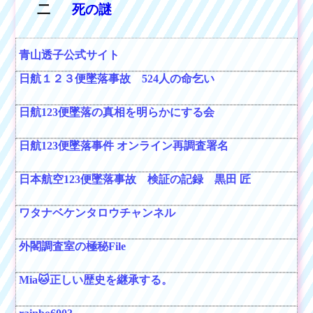
二
死の謎
青山透子公式サイト
日航１２３便墜落事故 524人の命乞い
日航123便墜落の真相を明らかにする会
日航123便墜落事件 オンライン再調査署名
日本航空123便墜落事故 検証の記録 黒田 匠
ワタナベケンタロウチャンネル
外閣調査室の極秘File
Mia🐱正しい歴史を継承する。