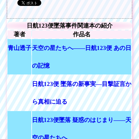
日航123便墜落事件関連本の紹介
著者
作品名
青山透子
天空の星たちへ――日航123便 あの日
の記憶
日航123便 墜落の新事実―目撃証言か
ら真相に迫る
日航123便墜落 疑惑のはじまり――天
空の星たちへ