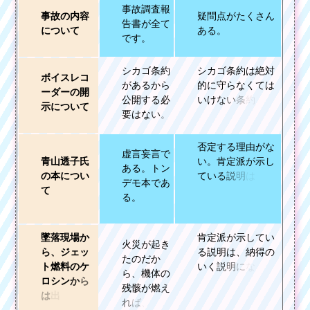
事
故
調
査
報
事
故
の
内
容
疑
問
点
が
た
く
さ
ん
告
書
が
全
て
に
つ
い
て
あ
る
。
で
す
。
シ
カ
ゴ
条
約
シ
カ
ゴ
条
約
は
絶
対
ボ
イ
ス
レ
コ
が
あ
る
か
ら
的
に
守
ら
な
く
て
は
ー
ダ
ー
の
開
公
開
す
る
必
い
け
な
い
条
約
で
は
示
に
つ
い
て
要
は
な
い
。
否
定
す
る
理
由
が
な
虚
言
妄
言
で
青
山
透
子
氏
い
。
肯
定
派
が
示
し
あ
る
。
ト
ン
の
本
に
つ
い
て
い
る
説
明
は
、
納
デ
モ
本
で
あ
て
る
。
墜
落
現
場
か
肯
定
派
が
示
し
て
い
火
災
が
起
き
ら
、
ジ
ェ
ッ
る
説
明
は
、
納
得
の
た
の
だ
か
ト
燃
料
の
ケ
い
く
説
明
に
な
っ
ら
、
機
体
の
ロ
シ
ン
か
ら
残
骸
が
燃
え
は
出
る
は
れ
ば
、
出