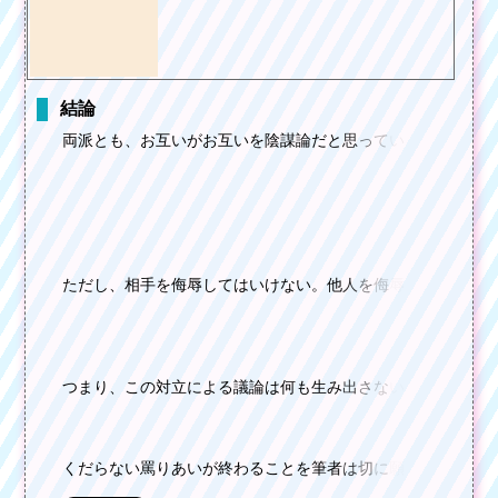
結論
両
派
と
も
、
お
互
い
が
お
互
い
を
陰
謀
論
だ
と
思
っ
て
い
て
た
だ
し
、
相
手
を
侮
辱
し
て
は
い
け
な
い
。
他
人
を
侮
辱
す
つ
ま
り
、
こ
の
対
立
に
よ
る
議
論
は
何
も
生
み
出
さ
な
い
無
く
だ
ら
な
い
罵
り
あ
い
が
終
わ
る
こ
と
を
筆
者
は
切
に
願
う